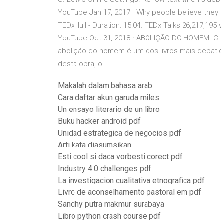
YouTube Jan 17, 2017 · Why people believe they 
TEDxHull - Duration: 15:04. TEDx Talks 26,217,19
YouTube Oct 31, 2018 · ABOLIÇÃO DO HOMEM. C.
abolição do homem é um dos livros mais debati
desta obra, o …
Makalah dalam bahasa arab
Cara daftar akun garuda miles
Un ensayo literario de un libro
Buku hacker android pdf
Unidad estrategica de negocios pdf
Arti kata diasumsikan
Esti cool si daca vorbesti corect pdf
Industry 4.0 challenges pdf
La investigacion cualitativa etnografica pdf
Livro de aconselhamento pastoral em pdf
Sandhy putra makmur surabaya
Libro python crash course pdf