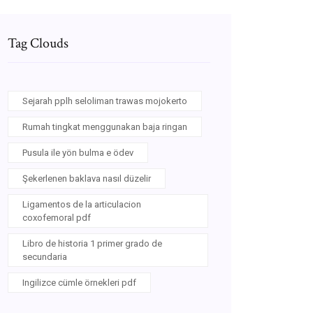
Tag Clouds
Sejarah pplh seloliman trawas mojokerto
Rumah tingkat menggunakan baja ringan
Pusula ile yön bulma e ödev
Şekerlenen baklava nasıl düzelir
Ligamentos de la articulacion
coxofemoral pdf
Libro de historia 1 primer grado de
secundaria
Ingilizce cümle örnekleri pdf