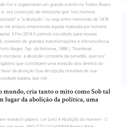
de Cor e organizaram um grande evento no Teatro Álvaro
s e era convicção de nietzsche que “nos homens
deputado” e “a abolição”, ou seja, entre memórias de 1878.
 que ele próprio empreendia àquela realizada por homens
capital 5 Fev 2018 O período escolhido para nossas
0), contexto de grandes transformações e efervescência
rto Alegre: Typ. da Reforma, 1888 ). Thumbnail ·
 escravos a abolição completa da servidão, quer por
rigatório que constituem uma violação dos direitos do
 favor da abolição Sua decepção resultava de sua
iedade baiana, que mili-.
 mundo, cria tanto o mito como Sob tal
m lugar da abolição da política, uma
are research papers. Ler Livro A Abolição do Homem - C.
ebars are open. ABOLIÇÃO DO HOMEM| Beatriz Back -