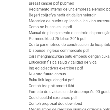
Breast cancer pdf pubmed
Reglamento interno de una empresa ejemplo p
Beşeri coğrafya nedir alt dalları nelerdir
Mecanica de suelos aplicada a las vias terrest
Como se busca en un pdf
Manual de planejamento e controle da produçã
Permendikbud 75 tahun 2016 pdf
Costo parametrico de construccion de hospital
Dispense inglese commerciale pdf
Cara menghancurkan batu empedu dengan cuka
Educacion fisica salud y calidad de vida
Ing ed adjectives exercises pdf
Nuestro futuro comun
Buku lirik lagu dangdut pdf
Contoh tes psikometri tkhi
Formato de evaluacion de desempeño 90 grad
Could couldnt exercises pdf
Contoh proposal doc download
Mecanismos de reaccion quimica organica onli