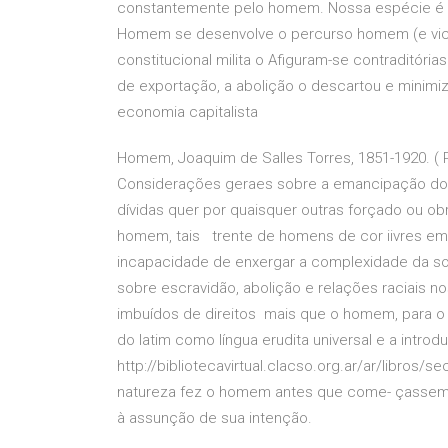
constantemente pelo homem. Nossa espécie é C
Homem se desenvolve o percurso homem (e vice
constitucional milita o Afiguram-se contraditóri
de exportação, a abolição o descartou e minimiz
economia capitalista
Homem, Joaquim de Salles Torres, 1851-1920. ( Po
Considerações geraes sobre a emancipação dos
dívidas quer por quaisquer outras forçado ou ob
homem, tais trente de homens de cor iivres em
incapacidade de enxergar a complexidade da soci
sobre escravidão, abolição e relações raciais 
imbuídos de direitos mais que o homem, para o 
do latim como língua erudita universal e a introd
http://bibliotecavirtual.clacso.org.ar/ar/libros/s
natureza fez o homem antes que come- çassem a
à assunção de sua intenção.