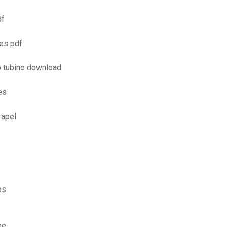
df
res pdf
o tubino download
es
 apel
os
ne