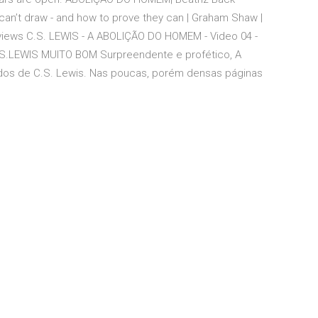
can’t draw - and how to prove they can | Graham Shaw |
5 views C.S. LEWIS - A ABOLIÇÃO DO HOMEM - Video 04 -
S.LEWIS MUITO BOM Surpreendente e profético, A
dos de C.S. Lewis. Nas poucas, porém densas páginas