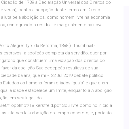
idadão de 1789 à Declaração Universal dos Direitos do
-versa), contra a adopção deste termo em Direito
as a luta pela abolição da. como homem livre na economia
ou, reintegrando-o residual e marginalmente na nova
rto Alegre: Typ. da Reforma, 1888 ). Thumbnail ·
 escravos a abolição completa da servidão, quer por
rigatório que constituem uma violação dos direitos do
 favor da abolição Sua decepção resultava de sua
edade baiana, que mili-. 22 Jul 2019 debate político
nos Estados os homens foram criados iguais” e que eram
qual a idade estabelece um limite, enquanto a A abolição
ução, em seu lugar, do.
ecret/filopolmpt/18_kersffeld.pdf Sou livre como no início a
s infames leis abolição do tempo concreto, e, portanto,