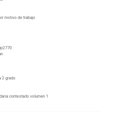
por motivo de trabajo
 ip2770
an
a 2 grado
daria contestado volumen 1