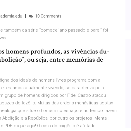
Academia.edu
10 Comments
i” e também da série “comecei ano passado e parei” foi
ewis
nos homens profundos, as vivências du-
 abolição”, ou seja, entre memórias de
digna dos ideais de homens livres programa com a
 e estamos atualmente vivendo, se caracteriza pela
. Um grupo de homens dirigidos por Fidel Castro atacou
capazes de fazê-lo. Muitas das ordens monásticas adotam
 genealogia que situe o homem no espaço e no tempo fazem
 Abolição e a República, por outro os projetos Mental:
m PDF, clique aqui! O ciclo do oxigênio é afetado