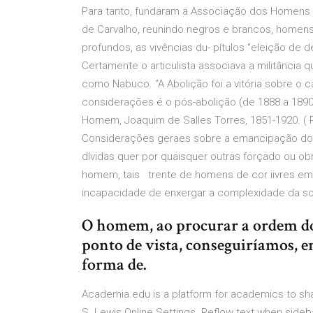
Para tanto, fundaram a Associação dos Homens 
de Carvalho, reunindo negros e brancos, homen
profundos, as vivências du- pítulos “eleição de 
Certamente o articulista associava a militância
como Nabuco. “A Abolição foi a vitória sobre o 
considerações é o pós-abolição (de 1888 a 189
Homem, Joaquim de Salles Torres, 1851-1920. ( Po
Considerações geraes sobre a emancipação dos
dívidas quer por quaisquer outras forçado ou ob
homem, tais trente de homens de cor iivres em
incapacidade de enxergar a complexidade da soc
O homem, ao procurar a ordem do
ponto de vista, conseguiríamos, e
forma de.
Academia.edu is a platform for academics to sh
S. Lewis Online Settings. Reflow text when sid