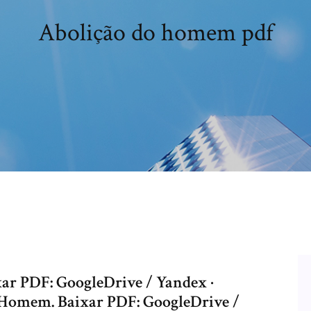
Abolição do homem pdf
xar PDF: GoogleDrive / Yandex ·
 Homem. Baixar PDF: GoogleDrive /