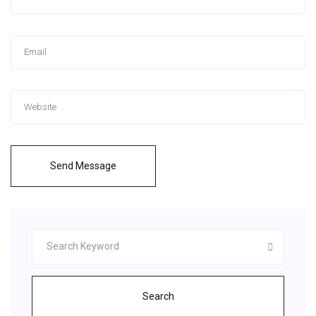
Send Message
Search