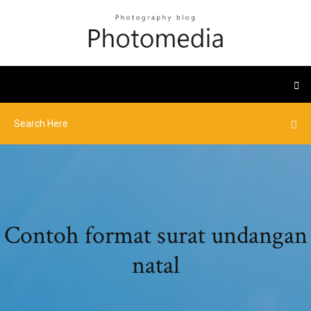
Contoh format surat undangan
natal