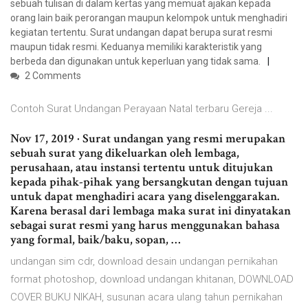
sebuah tulisan di dalam kertas yang memuat ajakan kepada
orang lain baik perorangan maupun kelompok untuk menghadiri
kegiatan tertentu. Surat undangan dapat berupa surat resmi
maupun tidak resmi. Keduanya memiliki karakteristik yang
berbeda dan digunakan untuk keperluan yang tidak sama.
2 Comments
Contoh Surat Undangan Perayaan Natal terbaru Gereja ...
Nov 17, 2019 · Surat undangan yang resmi merupakan
sebuah surat yang dikeluarkan oleh lembaga,
perusahaan, atau instansi tertentu untuk ditujukan
kepada pihak-pihak yang bersangkutan dengan tujuan
untuk dapat menghadiri acara yang diselenggarakan.
Karena berasal dari lembaga maka surat ini dinyatakan
sebagai surat resmi yang harus menggunakan bahasa
yang formal, baik/baku, sopan, …
undangan sim cdr, download desain undangan pernikahan
format photoshop, download undangan khitanan, DOWNLOAD
COVER BUKU NIKAH, susunan acara ulang tahun pernikahan