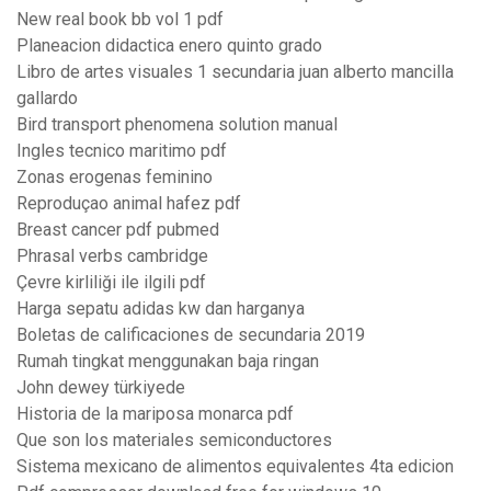
New real book bb vol 1 pdf
Planeacion didactica enero quinto grado
Libro de artes visuales 1 secundaria juan alberto mancilla
gallardo
Bird transport phenomena solution manual
Ingles tecnico maritimo pdf
Zonas erogenas feminino
Reproduçao animal hafez pdf
Breast cancer pdf pubmed
Phrasal verbs cambridge
Çevre kirliliği ile ilgili pdf
Harga sepatu adidas kw dan harganya
Boletas de calificaciones de secundaria 2019
Rumah tingkat menggunakan baja ringan
John dewey türkiyede
Historia de la mariposa monarca pdf
Que son los materiales semiconductores
Sistema mexicano de alimentos equivalentes 4ta edicion