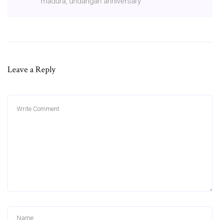
madura, undangan anniversary
Leave a Reply