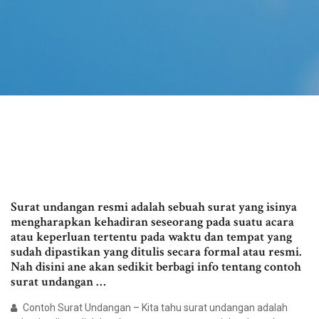
Surat undangan resmi adalah sebuah surat yang isinya
mengharapkan kehadiran seseorang pada suatu acara
atau keperluan tertentu pada waktu dan tempat yang
sudah dipastikan yang ditulis secara formal atau resmi.
Nah disini ane akan sedikit berbagi info tentang contoh
surat undangan …
Contoh Surat Undangan – Kita tahu surat undangan adalah