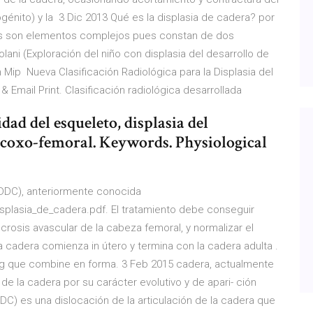
ogénito) y la 3 Dic 2013 Qué es la displasia de cadera? por
s son elementos complejos pues constan de dos
ani (Exploración del niño con displasia del desarrollo de
Mip Nueva Clasificación Radiológica para la Displasia del
 & Email Print. Clasificación radiológica desarrollada
dad del esqueleto, displasia del
n coxo-femoral. Keywords. Physiological
 (DDC), anteriormente conocida
displasia_de_cadera.pdf. El tratamiento debe conseguir
ecrosis avascular de la cabeza femoral, y normalizar el
 la cadera comienza in útero y termina con la cadera adulta .
ng que combine en forma. 3 Feb 2015 cadera, actualmente
 de la cadera por su carácter evolutivo y de apari- ción
DDC) es una dislocación de la articulación de la cadera que