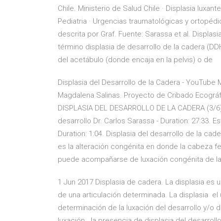
Chile. Ministerio de Salud Chile · Displasia luxa
Pediatria · Urgencias traumatológicas y ortopédi
descrita por Graf. Fuente: Sarassa et al. Displasi
término displasia de desarrollo de la cadera (DD
del acetábulo (donde encaja en la pelvis) o de
Displasia del Desarrollo de la Cadera - YouTube M
Magdalena Salinas. Proyecto de Cribado Ecográfi
DISPLASIA DEL DESARROLLO DE LA CADERA (3/6) - 
desarrollo Dr. Carlos Sarassa - Duration: 27:33. 
Duration: 1:04. Displasia del desarrollo de la cad
es la alteración congénita en donde la cabeza f
puede acompañarse de luxación congénita de la 
1 Jun 2017 Displasia de cadera. La displasia es u
de una articulación determinada. La displasia el
determinación de la luxación del desarrollo y/o
luxación la presencia de displasia del desarroll