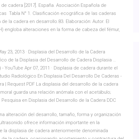
nte de cadera [2017]. España. Asociación Española de
cas Tabla N° 1. Clasificación ecográfica de las caderas
a de la cadera en desarrollo.83. Elaboración: Autor. El
H) engloba alteraciones en la forma de cabeza del fémur,
ay 23, 2013 · Displasia del Desarrollo de la Cadera
co de la Displasia del Desarrollo de Cadera Displasia …
YouTube Apr 07, 2011 · Displasia de cadera durante el
Estudio Radiológico En Displasia Del Desarrollo De Caderas -
era | Request PDF La displasia del desarrollo de la cadera
emoral guarda una relación anómala con el acetábulo;
Pesquisa en Displasia del Desarrollo de la Cadera DDC
na alteración del desarrollo, tamaño, forma y organización
 ultrasonido ofrece información importante en la
 de la displasia de cadera anteriormente denominada
o de la cadera, ocasionando acortamiento y contractura del