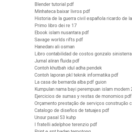
Blender tutorial pdf
Minhateca baixar livros pdf
Historia de la guerra civil española ricardo de l
Primo libro dei re 17
Ebook islam nusantara pdf
Savage worlds rifts pdf
Hanedanı ali osman
Libro contabilidad de costos gonzalo sinisterra
Jurnal aliran fluida pdf
Contoh khutbah idul adha pendek
Contoh laporan pkl teknik informatika pdf
La casa de bernarda alba pdf guion
Kumpulan nama bayi perempuan islam modern
Ejercicios de sumas y restas de monomios pdf
Orçamento prestação de serviços construção ci
Catalogo de diseños de tatuajes pdf
Unsur pasal 53 kuhp
I fratelli adelphoe terenzio pdf
Print e spt badan terpotong