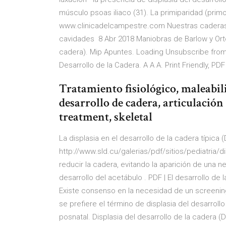
músculo psoas iliaco (31). La primiparidad (prim
www.clinicadelcampestre.com Nuestras cadera
cavidades 8 Abr 2018 Maniobras de Barlow y Ortol
cadera). Mip Apuntes. Loading Unsubscribe from 
Desarrollo de la Cadera. A A A. Print Friendly, PDF
Tratamiento fisiológico, maleabili
desarrollo de cadera, articulació
treatment, skeletal
La displasia en el desarrollo de la cadera típica
http://www.sld.cu/galerias/pdf/sitios/pediatria/
reducir la cadera, evitando la aparición de una n
desarrollo del acetábulo . PDF | El desarrollo de
Existe consenso en la necesidad de un screeni
se prefiere el término de displasia del desarrollo
posnatal. Displasia del desarrollo de la cadera (