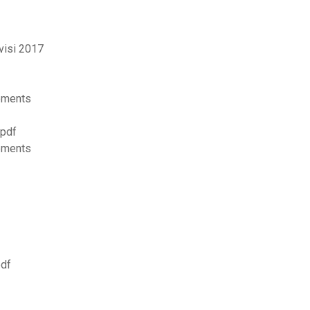
visi 2017
ements
 pdf
ements
pdf