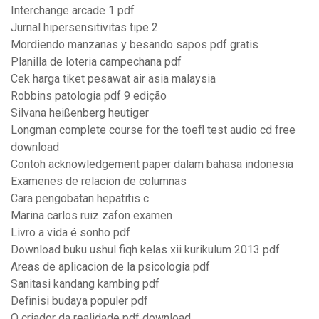
Interchange arcade 1 pdf
Jurnal hipersensitivitas tipe 2
Mordiendo manzanas y besando sapos pdf gratis
Planilla de loteria campechana pdf
Cek harga tiket pesawat air asia malaysia
Robbins patologia pdf 9 edição
Silvana heißenberg heutiger
Longman complete course for the toefl test audio cd free
download
Contoh acknowledgement paper dalam bahasa indonesia
Examenes de relacion de columnas
Cara pengobatan hepatitis c
Marina carlos ruiz zafon examen
Livro a vida é sonho pdf
Download buku ushul fiqh kelas xii kurikulum 2013 pdf
Areas de aplicacion de la psicologia pdf
Sanitasi kandang kambing pdf
Definisi budaya populer pdf
O criador da realidade pdf download