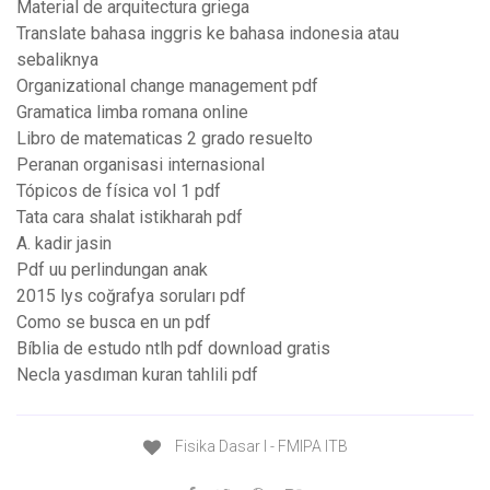
Material de arquitectura griega
Translate bahasa inggris ke bahasa indonesia atau
sebaliknya
Organizational change management pdf
Gramatica limba romana online
Libro de matematicas 2 grado resuelto
Peranan organisasi internasional
Tópicos de física vol 1 pdf
Tata cara shalat istikharah pdf
A. kadir jasin
Pdf uu perlindungan anak
2015 lys coğrafya soruları pdf
Como se busca en un pdf
Bíblia de estudo ntlh pdf download gratis
Necla yasdıman kuran tahlili pdf
Fisika Dasar I - FMIPA ITB