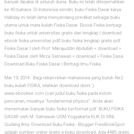
banyak dipakai di seluruh dunia. Buku ini telah diterjemahkan
ke 40 bahasa. Di Indonesia sendiri, buku Fisika Dasar karya
Halliday ini telah lama menyandang predikat sebagai buku
utama untuk mata kuliah Fisika Dasar. Ebook Fisika berbagi
buku fisika untuk universitas gratis dan lengkap | download
ebook fisika universitas pdf| buku fisika lengkap gratis pdf.
Fisika Dasar I oleh Prof. Mikrajuddin Abdullah < download >
Fisika Dasar oleh Mirza Satriawan < download > Fisika Dasa
Download Buku Fisika Dasar | Berbagi Ilmu Fisika
Mar 19, 2014 · Bagi rekan-rekan mahasiswa yang butuh file2
buku kuliah FISIKA, silahkan download disini :)
www.ebookee.com (cari judul buku fisika pada kolom
pencarian, misalnya “fundamental physics”. Anda akan
menemukan banyak buku fisika berformat pdf. BUKU FISIKA
DASAR oleh M. Satriawan UGM Yogyakarta KLIK DI SINI;
Gudang Ilmu: Download Buku Fisika - Blogger FreeBookSpot
adalah sumber online gratis e-buku download. Ada 4485 gratis