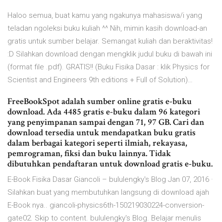
Haloo semua, buat kamu yang ngakunya mahasiswa/i yang
teladan ngoleksi buku kuliah ^^ Nih, mimin kasih download-an
gratis untuk sumber belajar. Semangat kuliah dan beraktivitas!
:D Silahkan download dengan mengklik judul buku di bawah ini
(format file .pdf). GRATIS!! (Buku Fisika Dasar : klik Physics for
Scientist and Engineers 9th editions + Full of Solution)…
FreeBookSpot adalah sumber online gratis e-buku
download. Ada 4485 gratis e-buku dalam 96 kategori
yang penyimpanan sampai dengan 71, 97 GB. Cari dan
download tersedia untuk mendapatkan buku gratis
dalam berbagai kategori seperti ilmiah, rekayasa,
pemrograman, fiksi dan buku lainnya. Tidak
dibutuhkan pendaftaran untuk download gratis e-buku.
E-Book Fisika Dasar Giancoli – bululengky's Blog Jan 07, 2016 ·
Silahkan buat yang membutuhkan langsung di download ajah
E-Book nya.. giancoli-physics6th-150219030224-conversion-
gate02. Skip to content. bululengky's Blog. Belajar menulis