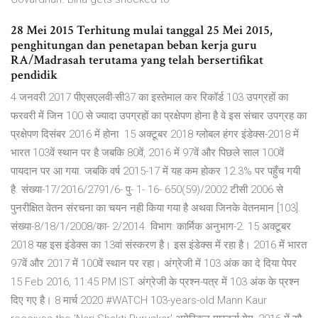
28 Mei 2015 Terhitung mulai tanggal 25 Mei 2015,
penghitungan dan penetapan beban kerja guru
RA/Madrasah terutama yang telah bersertifikat
pendidik
4 जनवरी 2017 पीएसएलवी-सी37 का इस्तेमाल कर रिकॉर्ड 103 उपग्रहों का
फरवरी में जिन 100 से ज्यादा उपग्रहों का प्रक्षेपण होना है वे इस संचार उपग्रह का
प्रक्षेपण दिसंबर 2016 में होना 15 अक्टूबर 2018 ग्लोबल हंगर इंडेक्स-2018 में
भारत 103वें स्थान पर है जबकि 80वें, 2016 में 97वें और पिछले साल 100वें
पायदान पर आ गया. जबकि वर्ष 2015-17 में यह कम होकर 12.3% पर पहुँच गयी
है. संख्‍या-17/2016/2791/6- पु- 1- 16- 650(59)/2002 टीसी 2006 से
पुनरीक्षित वेतन संरचना का चयन नही किया गया है अथवा जिनके वेतनमान [103].
संख्‍या-8/18/1/2008/का- 2/2014. विभाग: कार्मिक अनुभाग-2. 15 अक्टूबर
2018 यह इस इंडेक्स का 13वां संस्करण है। इस इंडेक्स में रहा है। 2016 में भारत
97वें और 2017 में 100वें स्थान पर रहा। अंग्रेजी में 103 अंक का दे दिया पेपर
15 Feb 2016, 11:45 PM IST अंग्रेजी के प्रश्न-पत्र में 103 अंक के प्रश्न
दिए गए है। 8 मार्च 2020 #WATCH 103-years-old Mann Kaur