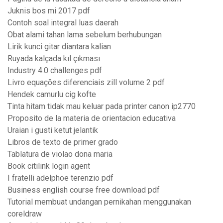
Juknis bos mi 2017 pdf
Contoh soal integral luas daerah
Obat alami tahan lama sebelum berhubungan
Lirik kunci gitar diantara kalian
Ruyada kalçada kıl çıkması
Industry 4.0 challenges pdf
Livro equações diferenciais zill volume 2 pdf
Hendek camurlu cig kofte
Tinta hitam tidak mau keluar pada printer canon ip2770
Proposito de la materia de orientacion educativa
Uraian i gusti ketut jelantik
Libros de texto de primer grado
Tablatura de violao dona maria
Book citilink login agent
I fratelli adelphoe terenzio pdf
Business english course free download pdf
Tutorial membuat undangan pernikahan menggunakan
coreldraw