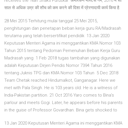
receives the 'Nari Shakti Puruskar' अमेरिकन मास्टर्स गेम, 2016 में सौ
साल से अधिक उम्र की शौच को कम करने की दिशा में प्रेरणादायी कार्य किया है.
28 Mei 2015 Terhitung mulai tanggal 25 Mei 2015,
penghitungan dan penetapan beban kerja guru RA/Madrasah
terutama yang telah bersertifikat pendidik 13 Jan 2020
Keputusan Menteri Agama ini menggantikan KMA Nomor 103
Tahun 2015 tentang Pedoman Pemenuhan Beban Kerja Guru
Madrasah yang 1 Feb 2018 tugas tambahan yang digunakan
adalah Keputusan Dirjen Pendis Nomor 7394 Tahun 2016
tentang Juknis TPG dan KMA Nomor 103 Tahun 5 Dec 2018
Team Chetak reached Hindumalkot, Ganganagar. Here we
met with Pala Singh. He is 103 years old. He is a witness of
India-Pakistan partition. 21 Oct 2016 Yaro comes to Bina's
parlour and meets Gogi. Later, he appears before his parents
in the guise of Professor Govardhan. Bina gets shocked to
13 Jan 2020 Keputusan Menteri Agama ini menggantikan KMA