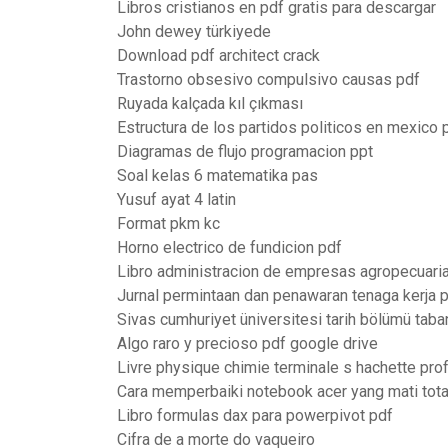
Libros cristianos en pdf gratis para descargar
John dewey türkiyede
Download pdf architect crack
Trastorno obsesivo compulsivo causas pdf
Ruyada kalçada kıl çıkması
Estructura de los partidos politicos en mexico 
Diagramas de flujo programacion ppt
Soal kelas 6 matematika pas
Yusuf ayat 4 latin
Format pkm kc
Horno electrico de fundicion pdf
Libro administracion de empresas agropecuari
Jurnal permintaan dan penawaran tenaga kerja 
Sivas cumhuriyet üniversitesi tarih bölümü taba
Algo raro y precioso pdf google drive
Livre physique chimie terminale s hachette pro
Cara memperbaiki notebook acer yang mati tota
Libro formulas dax para powerpivot pdf
Cifra de a morte do vaqueiro