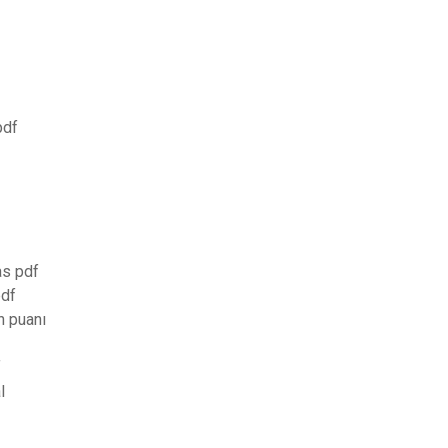
pdf
as pdf
pdf
n puanı
f
l