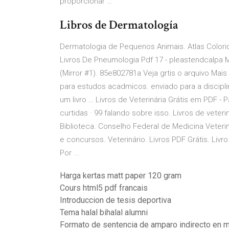
proporcionar …
Libros de Dermatología
Dermatologia de Pequenos Animais. Atlas Colorido
Livros De Pneumologia Pdf 17 - pleastendcalpa 
(Mirror #1). 85e802781a Veja grtis o arquivo Ma
para estudos acadmicos. enviado para a disciplina
um livro … Livros de Veterinária Grátis em PDF - Pá
curtidas · 99 falando sobre isso. Livros de veteri
Biblioteca. Conselho Federal de Medicina Veteri
e concursos. Veterinário. Livros PDF Grátis. Livr
Por ...
Harga kertas matt paper 120 gram
Cours html5 pdf francais
Introduccion de tesis deportiva
Tema halal bihalal alumni
Formato de sentencia de amparo indirecto en m