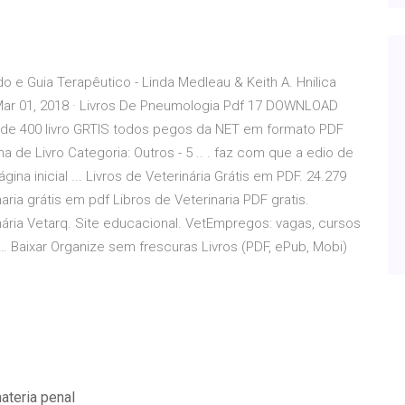
 e Guia Terapêutico - Linda Medleau & Keith A. Hnilica
Mar 01, 2018 · Livros De Pneumologia Pdf 17 DOWNLOAD
is de 400 livro GRTIS todos pegos da NET em formato PDF
 de Livro Categoria: Outros - 5 .. . faz com que a edio de
gina inicial ... Livros de Veterinária Grátis em PDF. 24.279
naria grátis em pdf Libros de Veterinaria PDF gratis.
nária Vetarq. Site educacional. VetEmpregos: vagas, cursos
o… Baixar Organize sem frescuras Livros (PDF, ePub, Mobi)
ateria penal