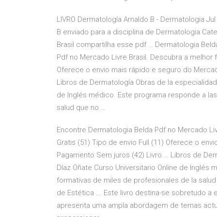
LIVRO Dermatología Arnaldo B - Dermatologia Jul 
B enviado para a disciplina de Dermatologia Cat
Brasil compartilha esse pdf … Dermatologia Beld
Pdf no Mercado Livre Brasil. Descubra a melhor f
Oferece o envio mais rápido e seguro do Mercad
Libros de Dermatología Obras de la especialidad
de Inglés médico. Este programa responde a las
salud que no …
Encontre Dermatologia Belda Pdf no Mercado Liv
Gratis (51) Tipo de envio Full (11) Oferece o en
Pagamento Sem juros (42) Livro … Libros de Der
Díaz Oñate Curso Universitario Online de Inglé
formativas de miles de profesionales de la sal
de Estética ... Este livro destina-se sobretudo
apresenta uma ampla abordagem de temas actua