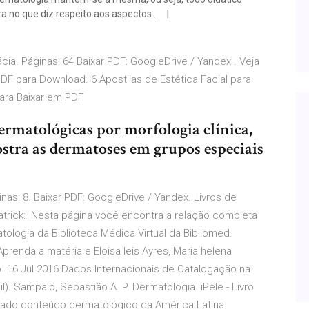
ira no que diz respeito aos aspectos …
a. Páginas: 64 Baixar PDF: GoogleDrive / Yandex . Veja
 para Download. 6 Apostilas de Estética Facial para
para Baixar em PDF
ermatológicas por morfologia clínica,
Mostra as dermatoses em grupos especiais
as: 8. Baixar PDF: GoogleDrive / Yandex. Livros de
trick: Nesta página você encontra a relação completa
ologia da Biblioteca Médica Virtual da Bibliomed.
renda a matéria e Eloisa leis Ayres, Maria helena
 16 Jul 2016 Dados Internacionais de Catalogação na
il). Sampaio, Sebastião A. P. Dermatologia iPele - Livro
izado conteúdo dermatológico da América Latina.