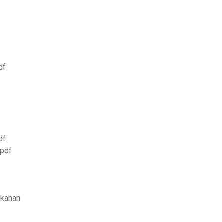
df
df
 pdf
ikahan