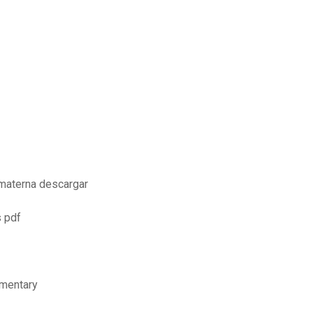
a materna descargar
s pdf
ementary