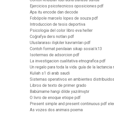
Ejercicios psicotecnicos oposiciones pdf
Apa itu encode dan decode
Fobópole marcelo lopes de souza pdf
Introduccion de tesis deportiva
Psicologia del color libro eva heller
Coğrafya ders notları pdf
Uluslararası ilişkiler kavramları pdf
Contoh format penilaian sikap sosial k13
Isotermas de adsorcion pdf
La investigacion cualitativa etnografica pdf
Un regalo para toda la vida. guía de la lactanci
Kuliah s1 di arab saudi
Sistemas operativos en ambientes distribuido
Libros de texto de primer grado
Babürname hangi dilde yazılmıştır
O livro de enoque etiope pdf
Present simple and present continuous pdf el
As vozes dos animais poema