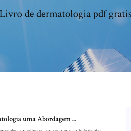
Livro de dermatologia pdf grati
atologia uma Abordagem ...
Hematologia mantém-se a mesma, ou seja, todo didático