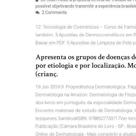
possível objetivando transmitir a experiência brasile
2 Comments
12. Tecnologia de Cosméticos – Curso de Farmáci
também. 3 Apostilas de Dermocosméticos em PDF
Baixar em PDF. 5 Apostilas de Limpeza de Pele 
Apresenta os grupos de doenças d
por etiologia e por localização. 
(crianç.
19 Jun 2019 9. Propedêutica Dermatológica. Págin
Dermatologia na Amazon. Dermatologia de Fitzpa
dos livros em português da especialidade Dermat
Encontre materiais de estudo de Dermatologia. Ap
lesqueves SandovalISBN: 9788527733717Ver livro
Publicação (Câmara Brasileira do Livro - SP - Bras
Online de Dermatologia - Mais completo e atual