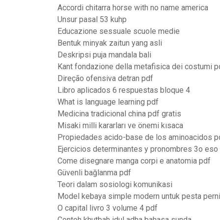
Accordi chitarra horse with no name america
Unsur pasal 53 kuhp
Educazione sessuale scuole medie
Bentuk minyak zaitun yang asli
Deskripsi puja mandala bali
Kant fondazione della metafisica dei costumi p
Direção ofensiva detran pdf
Libro aplicados 6 respuestas bloque 4
What is language learning pdf
Medicina tradicional china pdf gratis
Misaki milli kararları ve önemi kısaca
Propiedades acido-base de los aminoacidos p
Ejercicios determinantes y pronombres 3o eso
Come disegnare manga corpi e anatomia pdf
Güvenli bağlanma pdf
Teori dalam sosiologi komunikasi
Model kebaya simple modern untuk pesta pern
O capital livro 3 volume 4 pdf
Contoh khutbah idul adha bahasa sunda