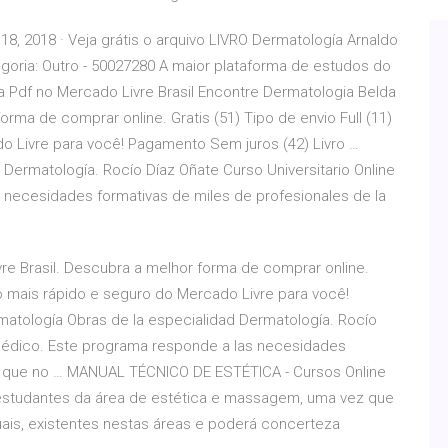
18, 2018 · Veja grátis o arquivo LIVRO Dermatología Arnaldo
egoria: Outro - 50027280 A maior plataforma de estudos do
a Pdf no Mercado Livre Brasil Encontre Dermatologia Belda
orma de comprar online. Gratis (51) Tipo de envio Full (11)
o Livre para você! Pagamento Sem juros (42) Livro …
 Dermatología. Rocío Díaz Oñate Curso Universitario Online
 necesidades formativas de miles de profesionales de la
re Brasil. Descubra a melhor forma de comprar online.
vio mais rápido e seguro do Mercado Livre para você!
matología Obras de la especialidad Dermatología. Rocío
s médico. Este programa responde a las necesidades
ud que no … MANUAL TÉCNICO DE ESTÉTICA - Cursos Online
 a estudantes da área de estética e massagem, uma vez que
is, existentes nestas áreas e poderá concerteza