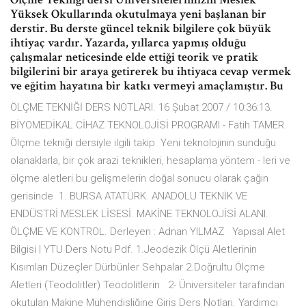
Yüksek Okullarında okutulmaya yeni başlanan bir
derstir. Bu derste güncel teknik bilgilere çok büyük
ihtiyaç vardır. Yazarda, yıllarca yapmış olduğu
çalışmalar neticesinde elde ettiği teorik ve pratik
bilgilerini bir araya getirerek bu ihtiyaca cevap vermek
ve eğitim hayatına bir katkı vermeyi amaçlamıştır. Bu
ÖLÇME TEKNİĞİ DERS NOTLARI. 16 Şubat 2007 / 10:36:13.
BİYOMEDİKAL CİHAZ TEKNOLOJİSİ PROGRAMI - Fatih TAMER.
Ölçme tekniği dersiyle ilgili takip Yeni teknolojinin sunduğu
olanaklarla, bir çok arazi teknikleri, hesaplama yöntem - leri ve
ölçme aletleri bu gelişmelerin doğal sonucu olarak çağın
gerisinde 1. BURSA ATATÜRK. ANADOLU TEKNİK VE
ENDÜSTRİ MESLEK LİSESİ. MAKİNE TEKNOLOJİSİ ALANI.
ÖLÇME VE KONTROL. Derleyen : Adnan YILMAZ Yapısal Alet
Bilgisi | YTU Ders Notu Pdf. 1.Jeodezik Ölçü Aletlerinin
Kısımları Düzeçler Dürbünler Sehpalar 2.Doğrultu Ölçme
Aletleri (Teodolitler) Teodolitlerin 2- Üniversiteler tarafından
okutulan Makine Mühendisliğine Giriş Ders Notları. Yardımcı