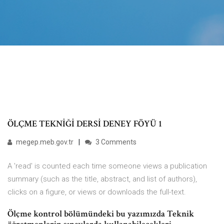
ÖLÇME TEKNİĞİ DERSİ DENEY FÖYÜ 1
megep.meb.gov.tr
3 Comments
A 'read' is counted each time someone views a publication
summary (such as the title, abstract, and list of authors),
clicks on a figure, or views or downloads the full-text.
Ölçme kontrol bölümündeki bu yazımızda Teknik