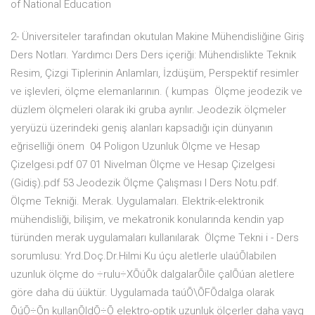
of National Education
2- Üniversiteler tarafından okutulan Makine Mühendisliğine Giriş
Ders Notları. Yardımcı Ders Ders içeriği: Mühendislikte Teknik
Resim, Çizgi Tiplerinin Anlamları, İzdüşüm, Perspektif resimler
ve işlevleri, ölçme elemanlarının. ( kumpas Ölçme jeodezik ve
düzlem ölçmeleri olarak iki gruba ayrılır. Jeodezik ölçmeler
yeryüzü üzerindeki geniş alanları kapsadığı için dünyanın
eğriselliği önem 04 Poligon Uzunluk Ölçme ve Hesap
Çizelgesi.pdf 07 01 Nivelman Ölçme ve Hesap Çizelgesi
(Gidiş).pdf 53 Jeodezik Ölçme Çalışması I Ders Notu.pdf.
Ölçme Tekniği. Merak. Uygulamaları. Elektrik-elektronik
mühendisliği, bilişim, ve mekatronik konularında kendin yap
türünden merak uygulamaları kullanılarak Ölçme Tekni i - Ders
sorumlusu: Yrd.Doç.Dr.Hilmi Ku úçu aletlerle ulaúÕlabilen
uzunluk ölçme do ÷rulu÷XÕúÕk dalgalarÕile çalÕúan aletlere
göre daha dü úüktür. Uygulamada taúÕ\ÕFÕdalga olarak
ÕúÕ÷Õn kullanÕldÕ÷Õ elektro-optik uzunluk ölçerler daha yayg