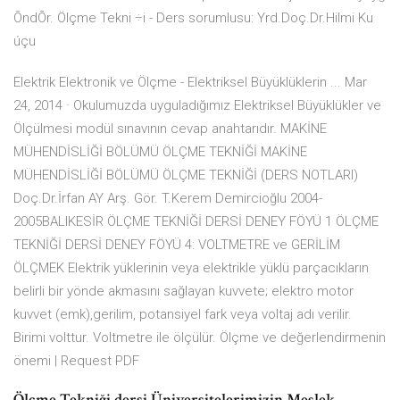
ÕndÕr. Ölçme Tekni ÷i - Ders sorumlusu: Yrd.Doç.Dr.Hilmi Ku
úçu
Elektrik Elektronik ve Ölçme - Elektriksel Büyüklüklerin ... Mar
24, 2014 · Okulumuzda uyguladığımız Elektriksel Büyüklükler ve
Ölçülmesi modül sınavının cevap anahtarıdır. MAKİNE
MÜHENDİSLİĞİ BÖLÜMÜ ÖLÇME TEKNİĞİ MAKİNE
MÜHENDİSLİĞİ BÖLÜMÜ ÖLÇME TEKNİĞİ (DERS NOTLARI)
Doç.Dr.İrfan AY Arş. Gör. T.Kerem Demircioğlu 2004-
2005BALIKESİR ÖLÇME TEKNİĞİ DERSİ DENEY FÖYÜ 1 ÖLÇME
TEKNİĞİ DERSİ DENEY FÖYÜ 4: VOLTMETRE ve GERİLİM
ÖLÇMEK Elektrik yüklerinin veya elektrikle yüklü parçacıkların
belirli bir yönde akmasını sağlayan kuvvete; elektro motor
kuvvet (emk),gerilim, potansiyel fark veya voltaj adı verilir.
Birimi volttur. Voltmetre ile ölçülür. Ölçme ve değerlendirmenin
önemi | Request PDF
Ölçme Tekniği dersi Üniversitelerimizin Meslek