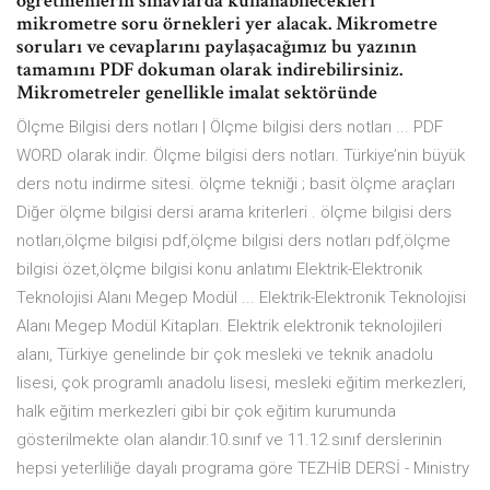
öğretmenlerin sınavlarda kullanabilecekleri
mikrometre soru örnekleri yer alacak. Mikrometre
soruları ve cevaplarını paylaşacağımız bu yazının
tamamını PDF dokuman olarak indirebilirsiniz.
Mikrometreler genellikle imalat sektöründe
Ölçme Bilgisi ders notları | Ölçme bilgisi ders notları ... PDF
WORD olarak indir. Ölçme bilgisi ders notları. Türkiye’nin büyük
ders notu indirme sitesi. ölçme tekniği ; basit ölçme araçları
Diğer ölçme bilgisi dersi arama kriterleri . ölçme bilgisi ders
notları,ölçme bilgisi pdf,ölçme bilgisi ders notları pdf,ölçme
bilgisi özet,ölçme bilgisi konu anlatımı Elektrik-Elektronik
Teknolojisi Alanı Megep Modül ... Elektrik-Elektronik Teknolojisi
Alanı Megep Modül Kitapları. Elektrik elektronik teknolojileri
alanı, Türkiye genelinde bir çok mesleki ve teknik anadolu
lisesi, çok programlı anadolu lisesi, mesleki eğitim merkezleri,
halk eğitim merkezleri gibi bir çok eğitim kurumunda
gösterilmekte olan alandır.10.sınıf ve 11.12.sınıf derslerinin
hepsi yeterliliğe dayalı programa göre TEZHİB DERSİ - Ministry