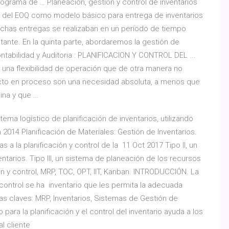
rograma de … Planeación, gestión y control de inventarios
mos del EOQ como modelo básico para entrega de inventarios
ichas entregas se realizaban en un período de tiempo
te. En la quinta parte, abordaremos la gestión de
ntabilidad y Auditoria : PLANIFICACION Y CONTROL DEL ...
n una flexibilidad de operación que de otra manera no
oducto en proceso son una necesidad absoluta, a menos que
ina y que …
a logístico de planificación de inventarios, utilizando
014 Planificación de Materiales: Gestión de Inventarios.
s a la planificación y control de la 11 Oct 2017 Tipo II, un
ntarios. Tipo III, un sistema de planeación de los recursos
n y control, MRP, TOC, OPT, lIT, Kanban. INTRODUCCIÓN. La
 control se ha inventario que les permita la adecuada
ras claves: MRP, Inventarios, Sistemas de Gestión de
ara la planificación y el control del inventario ayuda a los
al cliente