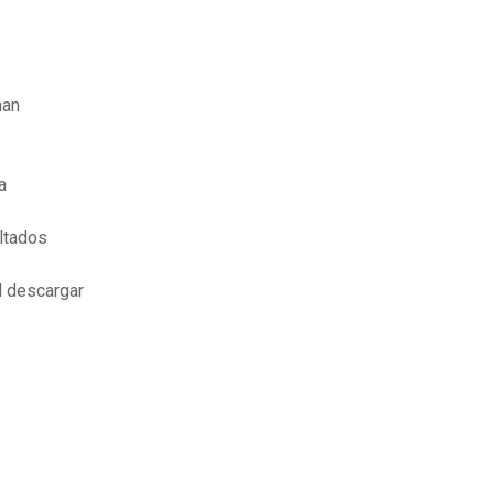
han
a
ltados
d descargar