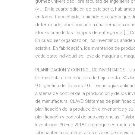
gÓmez universidad libre facultad de ingenierÍa p
(v ... En la cuarta edición de esta serie, habla
en forma fraccionada, teniendo en cuenta que d
determinado, obedeciendo a una demanda constan
stocks cuando los tiempos de entrega y la […] Co
En cualquier organización, los inventarios añade
existiría. En fabricación, los inventarios de pr
cada parte individual se lleve de maquina a maqu
PLANIFICACIÓN Y CONTROL DE INVENTARIOS . sistem
herramientas tecnológicas de bajo costo 30 Jun 2
9.5. gestión de Talleres. 9.6. Tecnologías aplicada
sistema de control de la producción y de los inve
de manufactura. CLAVE: Sistemas de planificació
planificación de la producción e inventarios y su
planificación y control de sus existencias. Palab
Inventarios. 30 Ene 2018 Un enfoque estructurado p
fabricantes a mantener altos niveles de servicio 