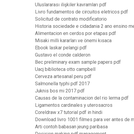
Uluslararası ilişkiler kavramları pdf
Livro fundamentos de circuitos eletricos pdf
Solicitud de contrato modificatorio
Historia sociedade e cidadania 2 ano ensino m
Alimentacion en cerdos por etapas pdf
Misaki milli kararları ve önemi kısaca
Ebook laskar pelangi pdf
Gustavo el conde calderon
Bec preliminary exam sample papers pdf
Uacj biblioteca otto campbell
Cerveza artesanal peru pdf
Salmonella typhi pdf 2017
Juknis bos mi 2017 pdf
Causas de la contaminacion del rio lerma pdf
Ligamentos cardinales y uterosacros
Coreldraw x7 tutorial pdf in hindi
Download livro 1001 filmes para ver antes de m
Arti contoh babasan jeung paribasa
Decision making pdf management