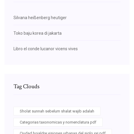
Silvana heißenberg heutiger
Toko baju korea di jakarta
Libro el conde lucanor vicens vives
Tag Clouds
Sholat sunnah sebelum shalat wajib adalah
Categorias taxonomicas y nomenclatura pdf
Ciudad hojaldre visiones urbanas del siglo xxi pdf