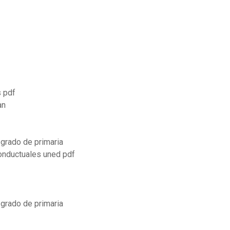
s pdf
an
 grado de primaria
conductuales uned pdf
 grado de primaria