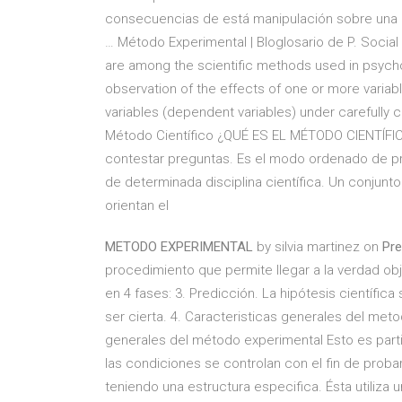
consecuencias de está manipulación sobre una 
… Método Experimental | Bloglosario de P. Socia
are among the scientific methods used in psycho
observation of the effects of one or more varia
variables (dependent variables) under carefully 
Método Científico ¿QUÉ ES EL MÉTODO CIENTÍFIC
contestar preguntas. Es el modo ordenado de pr
de determinada disciplina científica. Un conjunt
orientan el
METODO EXPERIMENTAL
by silvia martinez on
Pre
procedimiento que permite llegar a la verdad ob
en 4 fases: 3. Predicción. La hipótesis científic
ser cierta. 4. Caracteristicas generales del met
generales del método experimental Esto es par
las condiciones se controlan con el fin de prob
teniendo una estructura especifica. Ésta utili