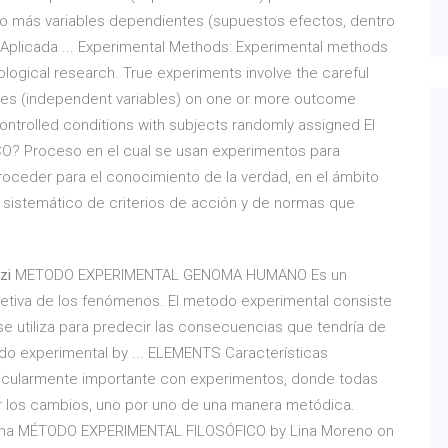
o más variables dependientes (supuestos efectos, dentro
l Aplicada ... Experimental Methods: Experimental methods
logical research. True experiments involve the careful
bles (independent variables) on one or more outcome
controlled conditions with subjects randomly assigned El
O? Proceso en el cual se usan experimentos para
oceder para el conocimiento de la verdad, en el ámbito
o sistemático de criterios de acción y de normas que
zi
METODO EXPERIMENTAL GENOMA HUMANO Es un
jetiva de los fenómenos. El metodo experimental consiste
a se utiliza para predecir las consecuencias que tendría de
odo experimental by ... ELEMENTS Características
ticularmente importante con experimentos, donde todas
ar los cambios, uno por uno de una manera metódica.
za una MÉTODO EXPERIMENTAL FILOSÓFICO by Lina Moreno on