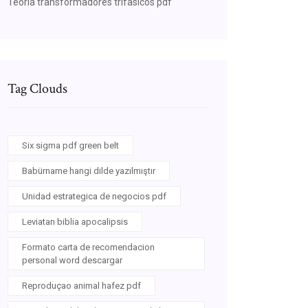
Teoria transformadores trifasicos pdf
Tag Clouds
Six sigma pdf green belt
Babürname hangi dilde yazılmıştır
Unidad estrategica de negocios pdf
Leviatan biblia apocalipsis
Formato carta de recomendacion
personal word descargar
Reproduçao animal hafez pdf